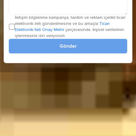
İletişim bilgilerime kampanya, tanıtım ve reklam içerikli ticari
elektronik ileti gönderilmesine ve bu amaçla
Ticari
Elektronik İleti Onay Metni
çerçevesinde, kişisel verilerimin
işlenmesine izin veriyorum.
Gönder