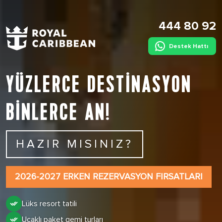
444 80 92
Destek Hattı
YÜZLERCE DESTİNASYON
BİNLERCE AN!
HAZIR MISINIZ?
2026-2027 ERKEN REZERVASYON FIRSATLARI
Lüks resort tatili
Uçaklı paket gemi turları